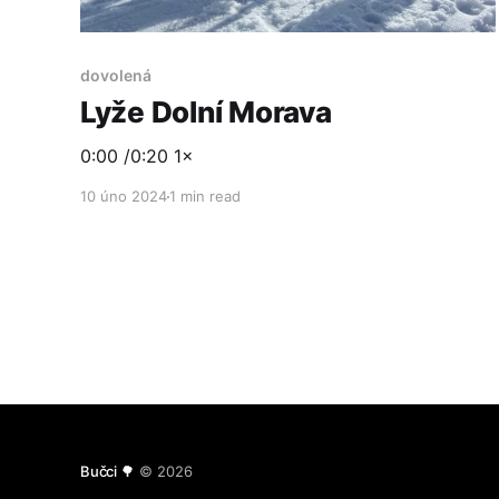
dovolená
Lyže Dolní Morava
0:00 /0:20 1×
10 úno 2024
1 min read
Bučci 🌳
© 2026