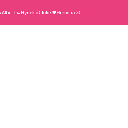
️
Albert 🛴
Hynek 🎣
Julie ♥️
Hermína 🐶