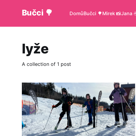
Bučci 🌳
Domů
Bučci 🌳
Mirek 📸
Jana ☕
lyže
A collection of 1 post