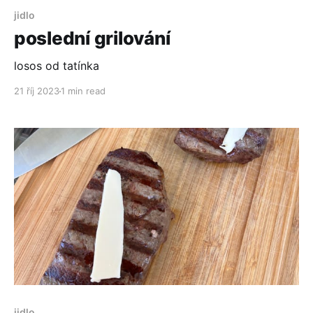
jidlo
poslední grilování
losos od tatínka
21 říj 2023
1 min read
jidlo