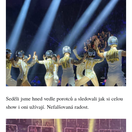
Seděli jsme hned vedle porotců a sledovali jak si celou
show i oni užívají. Nefalšovaná radost.