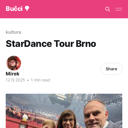
Bučci 🌳
kultura
StarDance Tour Brno
Share
Mirek
12 říj 2025
•
1 min read